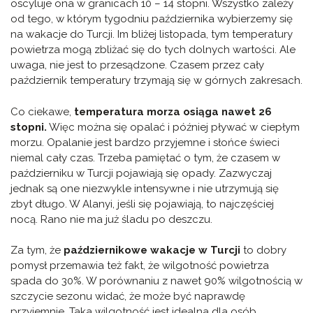
oscyluje ona w granicach 10 – 14 stopni. Wszystko zależy
od tego, w którym tygodniu października wybierzemy się
na wakacje do Turcji. Im bliżej listopada, tym temperatury
powietrza mogą zbliżać się do tych dolnych wartości. Ale
uwaga, nie jest to przesądzone. Czasem przez cały
październik temperatury trzymają się w górnych zakresach.
Co ciekawe,
temperatura morza osiąga nawet 26
stopni.
Więc można się opalać i później pływać w ciepłym
morzu. Opalanie jest bardzo przyjemne i słońce świeci
niemal cały czas. Trzeba pamiętać o tym, że czasem w
październiku w Turcji pojawiają się opady. Zazwyczaj
jednak są one niezwykle intensywne i nie utrzymują się
zbyt długo. W Alanyi, jeśli się pojawiają, to najczęściej
nocą. Rano nie ma już śladu po deszczu.
Za tym, że
październikowe wakacje w Turcji
to dobry
pomysł przemawia też fakt, że wilgotność powietrza
spada do 30%. W porównaniu z nawet 90% wilgotnością w
szczycie sezonu widać, że może być naprawdę
przyjemnie. Taka wilgotność jest idealna dla osób