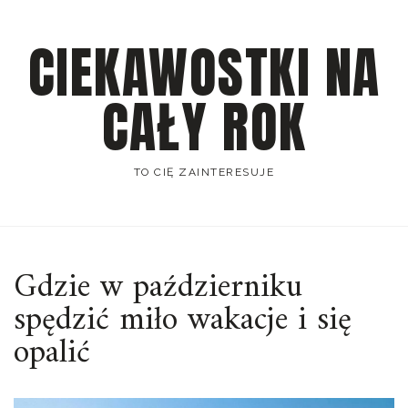
Skip
to
CIEKAWOSTKI NA
content
CAŁY ROK
TO CIĘ ZAINTERESUJE
Gdzie w październiku
spędzić miło wakacje i się
opalić