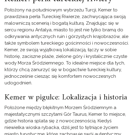
Położony na południowym wybrzeżu Turcji, Kemer to
prawdziwa perła Tureckiej Riwierze, zachwycająca swoją
malowniczą scenerią i bogatą kulturą. Znajdując się w
sercu regionu Antalya, miasto to jest nie tylko bramą do
odkrywania antycznych ruin i górzystych krajobrazów, ale
także symbolem tureckiego gościnności i nowoczesności.
Kemer, ze swoją wyjątkową lokalizacją, łączy w sobie
historię, zaciszne plaże, zielone góry i krystalicznie czyste
wody Morza Śródziemnego. To idealne miejsce dla tych,
którzy chcą zanurzyć się w bogactwie tureckiej kultury,
jednocześnie ciesząc się komfortem nowoczesnych
udogodnień.
Kemer w pigułce: Lokalizacja i historia
Położone między błękitnym Morzem Śródziemnym a
majestatycznymi szczytami Gór Taurus, Kemer to miejsce,
gdzie historia splata się z nowoczesnością. Kiedyś
niewielka wioska rybacka, dziś jest to tętniące życiem
miasto turystyczne, które zachowuje swój autentyczny