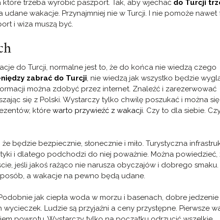
a które trzeba wyrobić paszport. Tak, aby wjechać
do Turcji tr
a udane wakacje. Przynajmniej nie w Turcji. I nie pomoże nawet f
rt i wiza muszą być.
ch
acje do Turcji, normalne jest to, że do końca nie wiedzą czego
eniędzy zabrać do Turcji
, nie wiedzą jak wszystko będzie wygl
nformacji można zdobyć przez internet. Znaleźć i zarezerwować
szając się z Polski. Wystarczy tylko chwilę poszukać i można się
rezentów, które
warto przywieźć z wakacji
. Czy to dla siebie. Cz
 że będzie bezpiecznie, słonecznie i miło. Turystyczna infrastru
rystyki i dlatego podchodzi do niej poważnie. Można powiedzieć,
cie, jeśli jakoś rażąco nie narusza obyczajów i dobrego smaku.
sposób, a wakacje na pewno będą udane.
 Podobnie jak ciepła woda w morzu i basenach, dobre jedzenie
ch wycieczek. Ludzie są przyjaźni a ceny przystępne. Pierwsze 
iem powrotu. Wystarczy tylko na początku odrzucić wszelkie