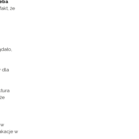
zeba
akt, że
ądało,
y dla
ktura
 że
 w
wakacje w