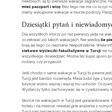
niektórych, są to pierwsze wakacje zagraniczne, n
mieć paszport i wizę
. Bez tego nie ma co liczyć n
mamy wykupione wakacje w biurze podroży. Paszpo
Dziesiątki pytań i niewiadomy
Dla wszystkich, którzy po raz pierwszy jadą na wak
oczekiwać po takich wakacjach. Nie wiedzą
ile pi
boją się tego co nieznane. Niepotrzebnie. Wiele i
ciekawe wycieczki fakultatywne w Turcji
nie ru
wszystkiego dowiedzieć. Można też kupić sporo p
rodziny, czy przyjaciół.
Jeśli chodzi o same wakacje w Turcji to pewne jest,
Turcji jest bardzo rozwinięta. Masa ludzi żyje z tu
turyście wolno więcej i więcej mu uchodzi. Oczywiś
Wystarczy tylko zachowywać się w cywilizowany 
Słońce na wakacjach w Turcji jest gwarantowane.
hotelu i na mieście, rewelacyjne wrażenia z rożny
Turcji najczęściej kończą się mocnym postanowien