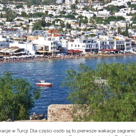
acje w Turcji. Dla części osób są to pierwsze wakacje zagranic