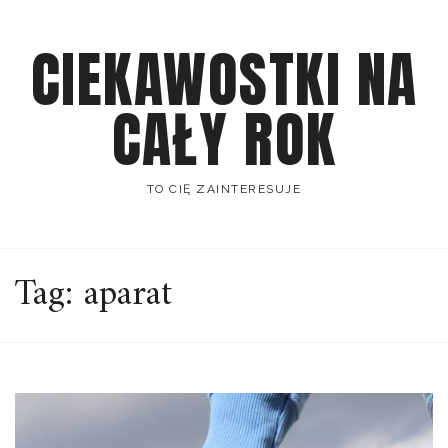
Skip
to
CIEKAWOSTKI NA
content
CAŁY ROK
TO CIĘ ZAINTERESUJE
Tag:
aparat