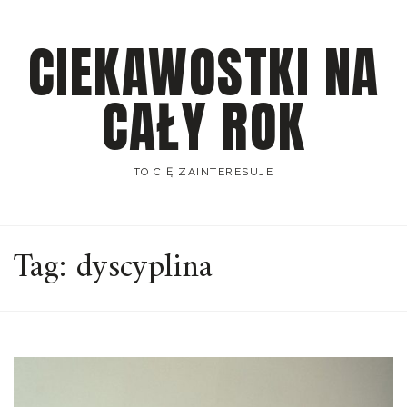
Skip
to
CIEKAWOSTKI NA
content
CAŁY ROK
TO CIĘ ZAINTERESUJE
Tag:
dyscyplina