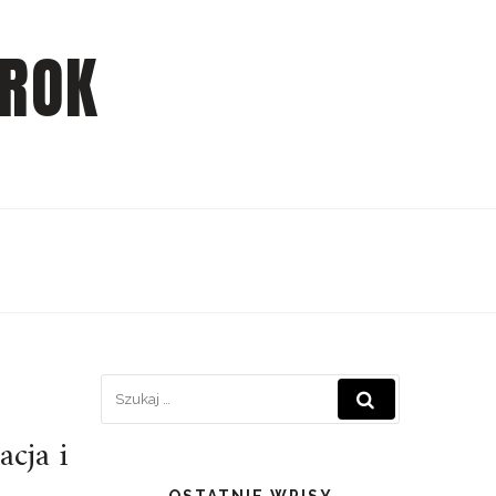
 ROK
cja i