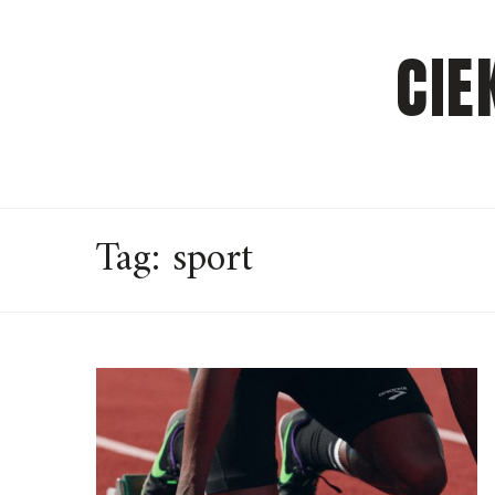
Skip
to
CIE
content
Tag:
sport