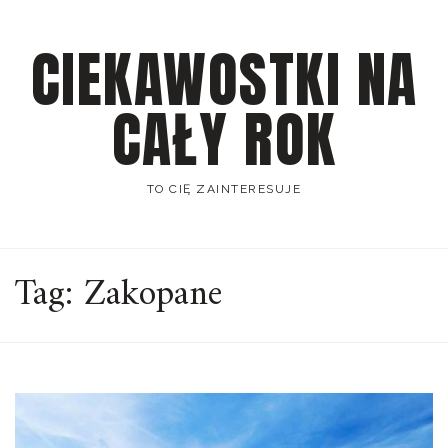
Skip
to
CIEKAWOSTKI NA
content
CAŁY ROK
TO CIĘ ZAINTERESUJE
Tag:
Zakopane