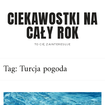
Skip
to
CIEKAWOSTKI NA
content
CAŁY ROK
TO CIĘ ZAINTERESUJE
Tag:
Turcja pogoda