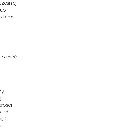
ześniej,
lub
o tego
rto mieć
ny.
j
iwości
jazd
j, że
yć