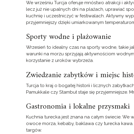
We wrześniu Turcja oferuje mnóstwo atrakcji i akt
lecz już nie upalnych dni na plażach, uprawiać sp
kuchnię i uczestniczyć w festiwalach. Aktywny wyp
przyjemniejszy dzięki umiarkowanym temperaturo
Sporty wodne i plażowanie
Wrzesień to idealny czas na sporty wodne, takie jak
warunki na morzu sprzyjają aktywnościom wodnym.
korzystanie z uroków wybrzeża.
Zwiedzanie zabytków i miejsc his
Turcja to kraj o bogatej historii i licznych zabytka
Pamukkale czy Stambuł staje się przyjemniejsze. Mni
Gastronomia i lokalne przysmaki
Kuchnia turecka jest znana na całym świecie. We w
owoce morza, kebaby, baklawa czy turecka kawa. 
targów.