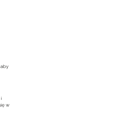
 aby
i
się w