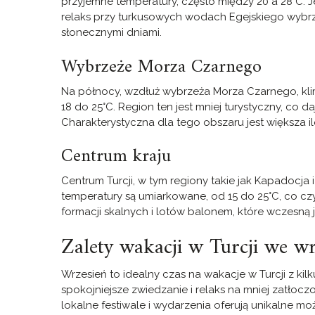
przyjemne temperatury, często między 20 a 28°C. J
relaks przy turkusowych wodach Egejskiego wybrz
słonecznymi dniami.
Wybrzeże Morza Czarnego
Na północy, wzdłuż wybrzeża Morza Czarnego, kli
18 do 25°C. Region ten jest mniej turystyczny, co 
Charakterystyczna dla tego obszaru jest większa i
Centrum kraju
Centrum Turcji, w tym regiony takie jak Kapadocja
temperatury są umiarkowane, od 15 do 25°C, co cz
formacji skalnych i lotów balonem, które wczesną 
Zalety wakacji w Turcji we w
Wrzesień to idealny czas na wakacje w Turcji z ki
spokojniejsze zwiedzanie i relaks na mniej zatłoc
lokalne festiwale i wydarzenia oferują unikalne możl