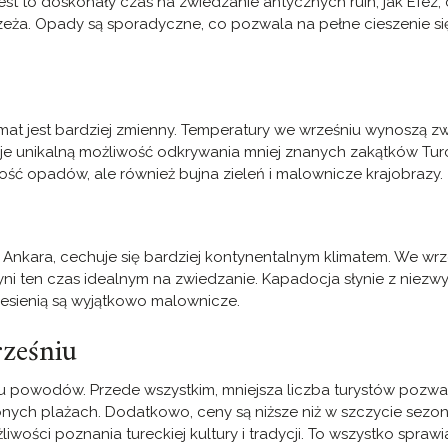
est to doskonały czas na zwiedzanie antycznych ruin, jak Efez,
eża. Opady są sporadyczne, co pozwala na pełne cieszenie si
mat jest bardziej zmienny. Temperatury we wrześniu wynoszą z
daje unikalną możliwość odkrywania mniej znanych zakątków Turcj
lość opadów, ale również bujna zieleń i malownicze krajobrazy.
 i Ankara, cechuje się bardziej kontynentalnym klimatem. We wrz
yni ten czas idealnym na zwiedzanie. Kapadocja słynie z niezw
jesienią są wyjątkowo malownicze.
rześniu
lku powodów. Przede wszystkim, mniejsza liczba turystów pozwa
zonych plażach. Dodatkowo, ceny są niższe niż w szczycie sezon
iwości poznania tureckiej kultury i tradycji. To wszystko sprawi