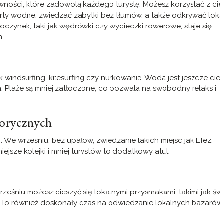
ywności, które zadowolą każdego turystę. Możesz korzystać z ci
orty wodne, zwiedzać zabytki bez tłumów, a także odkrywać lok
oczynek, taki jak wędrówki czy wycieczki rowerowe, staje się
m.
 windsurfing, kitesurfing czy nurkowanie. Woda jest jeszcze cie
 Plaże są mniej zatłoczone, co pozwala na swobodny relaks i
torycznych
ch. We wrześniu, bez upałów, zwiedzanie takich miejsc jak Efez,
ejsze kolejki i mniej turystów to dodatkowy atut.
rześniu możesz cieszyć się lokalnymi przysmakami, takimi jak ś
To również doskonały czas na odwiedzanie lokalnych bazarów