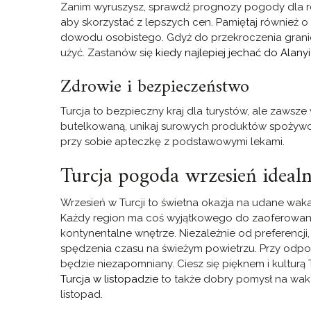
Zanim wyruszysz, sprawdź prognozy pogody dla regi
aby skorzystać z lepszych cen. Pamiętaj również
dowodu osobistego. Gdyż do przekroczenia granic
użyć. Zastanów się
kiedy najlepiej jechać do Alanyi
Zdrowie i bezpieczeństwo
Turcja to bezpieczny kraj dla turystów, ale zaws
butelkowaną, unikaj surowych produktów spożywcz
przy sobie apteczkę z podstawowymi lekami.
Turcja pogoda wrzesień ideal
Wrzesień w Turcji to świetna okazja na udane waka
Każdy region ma coś wyjątkowego do zaoferowania.
kontynentalne wnętrze. Niezależnie od preferencji
spędzenia czasu na świeżym powietrzu. Przy odp
będzie niezapomniany. Ciesz się pięknem i kulturą 
Turcja w listopadzie
to także dobry pomysł na waka
listopad.