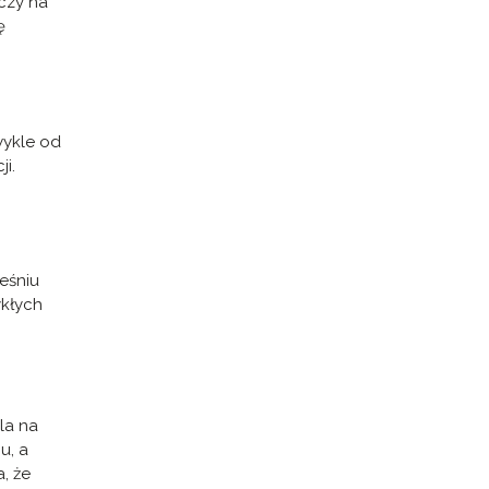
 czy na
ę
wykle od
i.
eśniu
ykłych
la na
u, a
a, że