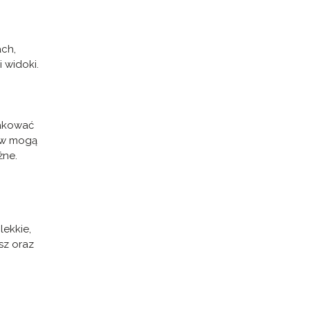
ach,
 widoki.
pakować
gów mogą
żne.
lekkie,
sz oraz