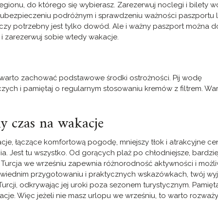
onu, do którego się wybierasz. Zarezerwuj noclegi i bilety wc
 o ubezpieczeniu podróżnym i sprawdzeniu ważności paszportu 
zy potrzebny jest tylko dowód. Ale i ważny paszport można d
i zarezerwuj sobie wtedy wakacje.
ze warto zachować podstawowe środki ostrożności. Pij wodę
ych i pamiętaj o regularnym stosowaniu kremów z filtrem. Wa
ny czas na wakacje
cje, łączące komfortową pogodę, mniejszy tłok i atrakcyjne ce
 Jest tu wszystko. Od gorących plaż po chłodniejsze, bardzie
, Turcja we wrześniu zapewnia różnorodność aktywności i możl
owiednim przygotowaniu i praktycznych wskazówkach, twój wy
Turcji, odkrywając jej uroki poza sezonem turystycznym. Pamięta
cje. Więc jeżeli nie masz urlopu we wrześniu, to warto rozważ