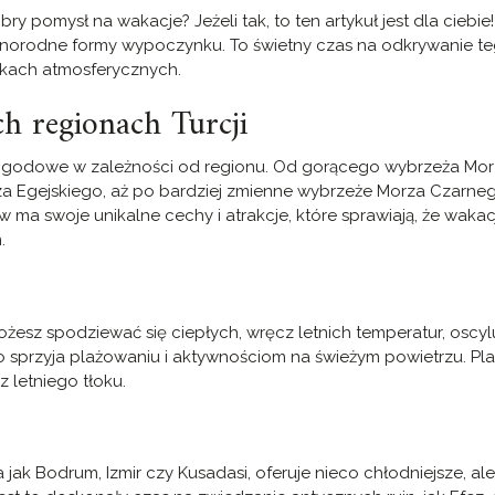
ry pomysł na wakacje? Jeżeli tak, to ten artykuł jest dla ciebie
żnorodne formy wypoczynku. To świetny czas na odkrywanie t
nkach atmosferycznych.
h regionach Turcji
pogodowe w zależności od regionu. Od gorącego wybrzeża Mo
 Egejskiego, aż po bardziej zmienne wybrzeże Morza Czarneg
w ma swoje unikalne cechy i atrakcje, które sprawiają, że waka
.
sz spodziewać się ciepłych, wręcz letnich temperatur, oscyl
o sprzyja plażowaniu i aktywnościom na świeżym powietrzu. Pl
z letniego tłoku.
jak Bodrum, Izmir czy Kusadasi, oferuje nieco chłodniejsze, al