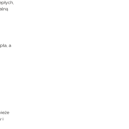
epłych,
alną
pła, a
wieże
 i