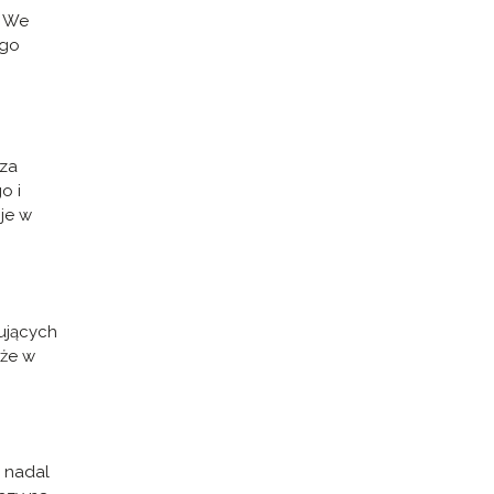
! We
ego
rza
o i
cje w
ujących
aże w
e nadal